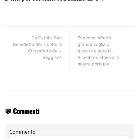
Da Carpi a San
Espeche: «Porto
Benedetto del Tronto: le
grande voglia di
19 trasferte della
giocare e serietà.
Reggiana
Playoff obiettivo alla
nostra portata»
💬 Commenti