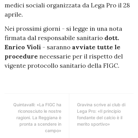
medici sociali organizzata da Lega Pro il 28
aprile.
Nei prossimi giorni - si legge in una nota
firmata dal responsabile sanitario
dott.
Enrico Violi
- saranno
avviate tutte le
procedure
necessarie per il rispetto del
vigente protocollo sanitario della FIGC.
Quintavalli: «La FIGC ha
Gravina scrive ai club di
riconosciuto le nostre
Lega Pro: «Il principio
ragioni. La Reggiana è
fondante del calcio è il
pronta a scendere in
merito sportivo»
campo»