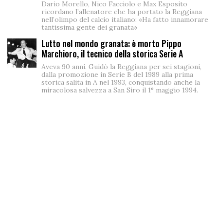
Dario Morello, Nico Facciolo e Max Esposito
ricordano l’allenatore che ha portato la Reggiana
nell’olimpo del calcio italiano: «Ha fatto innamorare
tantissima gente dei granata»
Lutto nel mondo granata: è morto Pippo
Marchioro, il tecnico della storica Serie A
Aveva 90 anni. Guidò la Reggiana per sei stagioni,
dalla promozione in Serie B del 1989 alla prima
storica salita in A nel 1993, conquistando anche la
miracolosa salvezza a San Siro il 1° maggio 1994.