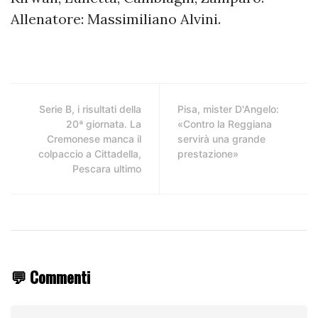
Allenatore: Massimiliano Alvini.
Serie B, i risultati della
Pisa, mister D'Angelo:
20ª giornata. La
«Contro la Reggiana
Cremonese manca il
servirà una grande
colpaccio a Cittadella,
prestazione»
Pescara ultimo
💬 Commenti