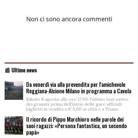
📰 Ultime news
Da venerdì via alla prevendita per l'amichevole
Reggiana-Alcione Milano in programma a Cavola
Sabato 8 agosto alle ore 17:00 l'ultimo test estivo
dei granata prima dell'inizio delle gare ufficiali:
biglietti in vendita a € 5,00 in città e a Toano
Il ricordo di Pippo Marchioro nelle parole dei
suoi ragazzi: «Persona fantastica, un secondo
papà»