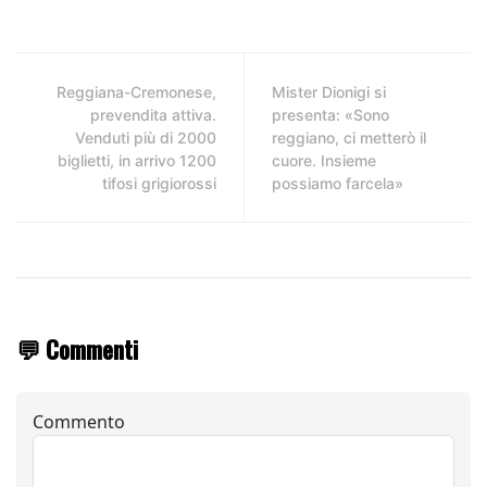
Reggiana-Cremonese,
Mister Dionigi si
prevendita attiva.
presenta: «Sono
Venduti più di 2000
reggiano, ci metterò il
biglietti, in arrivo 1200
cuore. Insieme
tifosi grigiorossi
possiamo farcela»
💬 Commenti