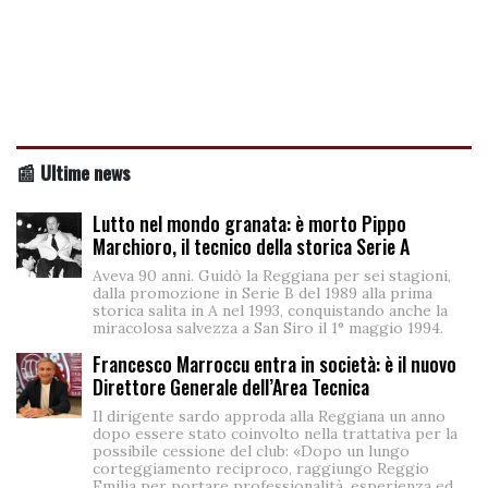
📰 Ultime news
Lutto nel mondo granata: è morto Pippo
Marchioro, il tecnico della storica Serie A
Aveva 90 anni. Guidò la Reggiana per sei stagioni,
dalla promozione in Serie B del 1989 alla prima
storica salita in A nel 1993, conquistando anche la
miracolosa salvezza a San Siro il 1° maggio 1994.
Francesco Marroccu entra in società: è il nuovo
Direttore Generale dell’Area Tecnica
Il dirigente sardo approda alla Reggiana un anno
dopo essere stato coinvolto nella trattativa per la
possibile cessione del club: «Dopo un lungo
corteggiamento reciproco, raggiungo Reggio
Emilia per portare professionalità, esperienza ed