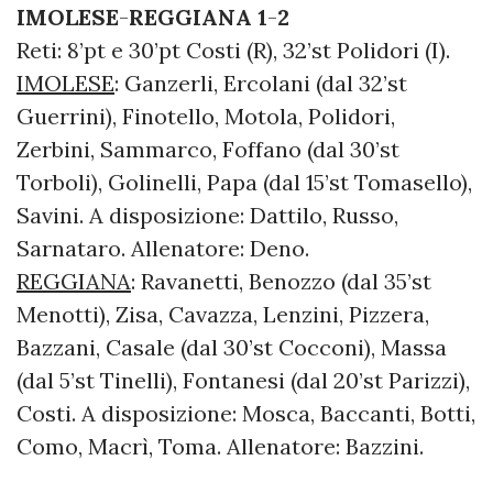
IMOLESE
-
REGGIANA
1
-
2
Reti: 8’pt e 30’pt Costi (R), 32’st Polidori (I).
IMOLESE
: Ganzerli, Ercolani (dal 32’st
Guerrini), Finotello, Motola, Polidori,
Zerbini, Sammarco, Foffano (dal 30’st
Torboli), Golinelli, Papa (dal 15’st Tomasello),
Savini. A disposizione: Dattilo, Russo,
Sarnataro. Allenatore: Deno.
REGGIANA
: Ravanetti, Benozzo (dal 35’st
Menotti), Zisa, Cavazza, Lenzini, Pizzera,
Bazzani, Casale (dal 30’st Cocconi), Massa
(dal 5’st Tinelli), Fontanesi (dal 20’st Parizzi),
Costi. A disposizione: Mosca, Baccanti, Botti,
Como, Macrì, Toma. Allenatore: Bazzini.