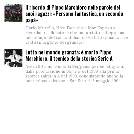
Il ricordo di Pippo Marchioro nelle parole dei
suoi ragazzi: «Persona fantastica, un secondo
papà»
Dario Morello, Nico Facciolo e Max Esposito
ricordano l’allenatore che ha portato la Reggiana
nell’olimpo del calcio italiano: «Ha fatto innamorare
tantissima gente dei granata»
Lutto nel mondo granata: è morto Pippo
Marchioro, il tecnico della storica Serie A
Aveva 90 anni. Guidò la Reggiana per sei stagioni,
dalla promozione in Serie B del 1989 alla prima
storica salita in A nel 1993, conquistando anche la
miracolosa salvezza a San Siro il 1° maggio 1994.