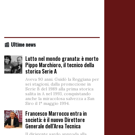
📰 Ultime news
Lutto nel mondo granata: è morto
Pippo Marchioro, il tecnico della
storica Serie A
Aveva 90 anni. Guidò la Reggiana per
sei stagioni, dalla promozione in
Serie B del 1989 alla prima storica
salita in A nel 1993, conquistando
anche la miracolosa salvezza a San
Siro il 1° maggio 1994.
Francesco Marroccu entra in
società: è il nuovo Direttore
Generale dell’Area Tecnica
Il dirigente sardo approda alla