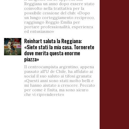
Reggiana un anno dopo essere stato
coinvolto nella trattativa per la
possibile cessione del club: «Dopo
un lungo corteggiamento reciproco,
raggiungo Reggio Emilia per
portare professionalità, esperienza
ed entusiasmo»
Reinhart saluta la Reggiana:
«Siete stati la mia casa. Tornerete
dove merita questa enorme
piazza»
Il centrocampista argentino, appena
passato all'U de Chile, ha affidato ai
social il suo saluto ai tifosi granata:
«Questi anni sono stati molto belli e
mi hanno aiutato a crescere. Peccato
per come è finita, ma sono sicuro
che vi riprenderete»