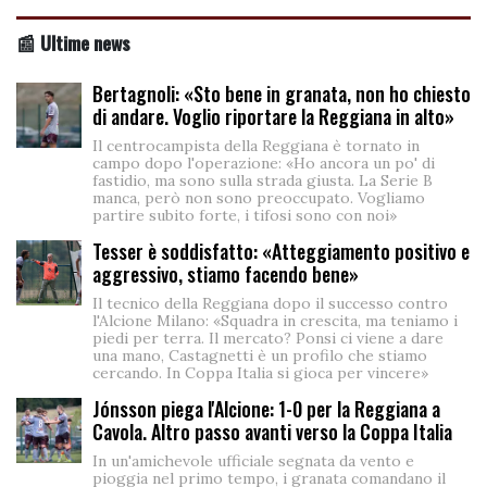
📰 Ultime news
Bertagnoli: «Sto bene in granata, non ho chiesto
di andare. Voglio riportare la Reggiana in alto»
Il centrocampista della Reggiana è tornato in
campo dopo l'operazione: «Ho ancora un po' di
fastidio, ma sono sulla strada giusta. La Serie B
manca, però non sono preoccupato. Vogliamo
partire subito forte, i tifosi sono con noi»
Tesser è soddisfatto: «Atteggiamento positivo e
aggressivo, stiamo facendo bene»
Il tecnico della Reggiana dopo il successo contro
l'Alcione Milano: «Squadra in crescita, ma teniamo i
piedi per terra. Il mercato? Ponsi ci viene a dare
una mano, Castagnetti è un profilo che stiamo
cercando. In Coppa Italia si gioca per vincere»
Jónsson piega l'Alcione: 1-0 per la Reggiana a
Cavola. Altro passo avanti verso la Coppa Italia
In un'amichevole ufficiale segnata da vento e
pioggia nel primo tempo, i granata comandano il