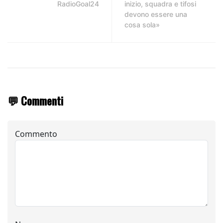
RadioGoal24
inizio, squadra e tifosi
devono essere una
cosa sola»
💬 Commenti