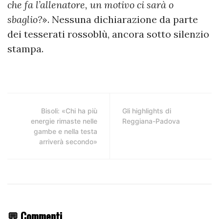
che fa l’allenatore, un motivo ci sarà o
sbaglio?
». Nessuna dichiarazione da parte
dei tesserati rossoblù, ancora sotto silenzio
stampa.
Bisoli: «Chi ha più
Gli highlights di
energie rimaste nelle
Reggiana-Padova
gambe e nella testa
arriverà secondo»
💬 Commenti