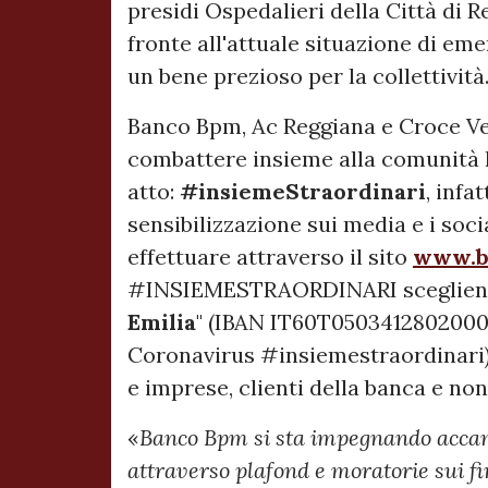
presidi Ospedalieri della Città di 
fronte all'attuale situazione di e
un bene prezioso per la collettività
Banco Bpm, Ac Reggiana e Croce Ver
combattere insieme alla comunità 
atto:
#insiemeStraordinari
, infa
sensibilizzazione sui media e i soc
effettuare attraverso il sito
www.b
#INSIEMESTRAORDINARI scegliendo
Emilia
" (IBAN IT60T050341280200
Coronavirus #insiemestraordinari). 
e imprese, clienti della banca e non
«
Banco Bpm si sta impegnando accanto
attraverso plafond e moratorie sui f