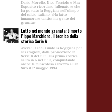
Dario Morello, Nico Facciolo e Max
Esposito ricordano l’allenatore che
ha portato la Reggiana nell’olimpo
del calcio italiano: «Ha fatto
innamorare tantissima gente dei
granata»
Lutto nel mondo granata: è morto
Pippo Marchioro, il tecnico della
storica Serie A
Aveva 90 anni. Guidò la Reggiana per
sei stagioni, dalla promozione in
Serie B del 1989 alla prima storica
salita in A nel 1993, conquistando
anche la miracolosa salvezza a San
Siro il 1° maggio 1994.