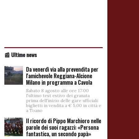
📰 Ultime news
Da venerdì via alla prevendita per
l'amichevole Reggiana-Alcione
Milano in programma a Cavola
Sabato 8 agosto alle ore 17:00
l'ultimo test estivo dei granata
prima dell'inizio delle gare ufficiali:
biglietti in vendita a € 5,00 in città e
a Toano
Il ricordo di Pippo Marchioro nelle
parole dei suoi ragazzi: «Persona
fantastica, un secondo papà»