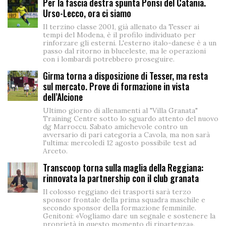
Per la fascia destra spunta Ponsi del Catania.
Urso-Lecco, ora ci siamo
Il terzino classe 2001, già allenato da Tesser ai
tempi del Modena, è il profilo individuato per
rinforzare gli esterni. L'esterno italo-danese è a un
passo dal ritorno in bluceleste, ma le operazioni
con i lombardi potrebbero proseguire.
Girma torna a disposizione di Tesser, ma resta
sul mercato. Prove di formazione in vista
dell’Alcione
Ultimo giorno di allenamenti al "Villa Granata"
Training Centre sotto lo sguardo attento del nuovo
dg Marroccu. Sabato amichevole contro un
avversario di pari categoria a Cavola, ma non sarà
l'ultima: mercoledì 12 agosto possibile test ad
Arceto.
Transcoop torna sulla maglia della Reggiana:
rinnovata la partnership con il club granata
Il colosso reggiano dei trasporti sarà terzo
sponsor frontale della prima squadra maschile e
secondo sponsor della formazione femminile.
Genitoni: «Vogliamo dare un segnale e sostenere la
proprietà in questo momento di ripartenza».