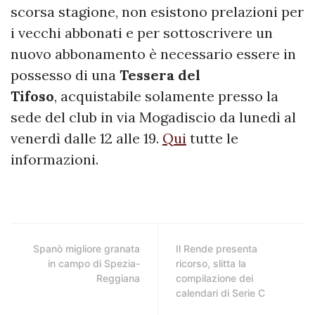
scorsa stagione, non esistono prelazioni per
i vecchi abbonati e per sottoscrivere un
nuovo abbonamento è necessario essere in
possesso di una
Tessera
del
Tifoso
, acquistabile solamente presso la
sede del club in via Mogadiscio da lunedì al
venerdì dalle 12 alle 19.
Qui
tutte le
informazioni.
Spanò migliore granata
Il Rende presenta
in campo di Spezia-
ricorso, slitta la
Reggiana
compilazione dei
calendari di Serie C