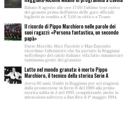
Sabato 8 agosto alle ore 17:00 l'ultimo test estivo
dei granata prima dell'inizio delle gare ufficiali:
biglietti in vendita a € 5,00 in città e a Toano
Il ricordo di Pippo Marchioro nelle parole dei
suoi ragazzi: «Persona fantastica, un secondo
papà»
Dario Morello, Nico Facciolo e Max Esposito
ricordano l’allenatore che ha portato la Reggiana
nell’olimpo del calcio italiano: «Ha fatto innamorare
tantissima gente dei granata»
Lutto nel mondo granata: è morto Pippo
Marchioro, il tecnico della storica Serie A
Aveva 90 anni. Guidò la Reggiana per sei stagioni,
dalla promozione in Serie B del 1989 alla prima
storica salita in A nel 1993, conquistando anche la
miracolosa salvezza a San Siro il 1° maggio 1994.