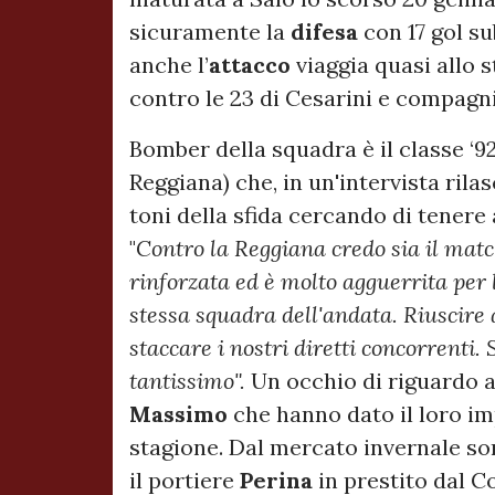
sicuramente la
difesa
con 17 gol su
anche l’
attacco
viaggia quasi allo 
contro le 23 di Cesarini e compagni
Bomber della squadra è il classe ‘9
Reggiana) che, in un'intervista rila
toni della sfida cercando di tenere
"
Contro la Reggiana credo sia il mat
rinforzata ed è molto agguerrita per 
stessa squadra dell'andata. Riuscire 
staccare i nostri diretti concorrenti. 
tantissimo".
Un occhio di riguardo a
Massimo
che hanno dato il loro im
stagione. Dal mercato invernale son
il portiere
Perina
in prestito dal 