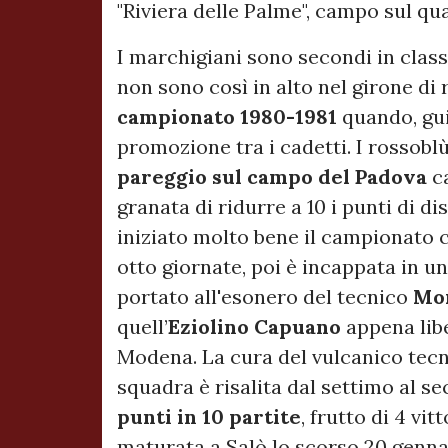
"Riviera delle Palme", campo sul qua
I marchigiani sono secondi in classi
non sono così in alto nel girone di 
campionato 1980-1981
quando, gu
promozione tra i cadetti. I rossobl
pareggio sul campo del Padova
c
granata di ridurre a 10 i punti di 
iniziato molto bene il campionato 
otto giornate, poi è incappata in un
portato all'esonero del tecnico
Mo
quell’
Eziolino Capuano
appena libe
Modena. La cura del vulcanico tecni
squadra è risalita dal settimo al s
punti in 10 partite
, frutto di 4 vit
maturata a Salò lo scorso 20 gennai