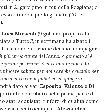
biti in 21 gare (uno in più della Reggiana) e
stesso ritmo di quello granata (26 reti
).
2
Luca Miracoli
(9 gol, uno proprio alla
sciata a TuttoC, in settimana ha alzato i
 alta la concentrazione dei suoi compagni:
ch più importante dell'anno.
A
gennaio si è
le prime posizioni. Sicuramente non è la
a vincere sabato per noi sarebbe cruciale per
Sono sicuro che il pubblico ci spingerà
ndrà dato ai vari
Esposito, Valente e Di
portante contributo nella prima parte di
o stati acquistati rinforzi di qualità come
Cosenza, i centrocampisti
Alessandro