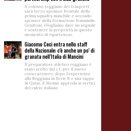
Il colosso reggiano dei trasporti
sarà terzo sponsor frontale della
prima squadra maschile e secondo
sponsor della formazione femminile.
Genitoni: «Vogliamo dare un segnale
e sostenere la proprietà in questo
momento di ripartenza».
Giacomo Ceci entra nello staff
della Nazionale: c’è anche un po’ di
granata nell’Italia di Mancini
Il preparatore atletico reggiano è
stato scelto dal c.t. per il nuovo
corso azzurro: dopo l’esperienza
alla Reggiana in Serie B e una tappa
in Qatar, il 36enne approda ai vertici
del calcio italiano