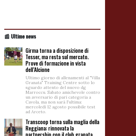
📰 Ultime news
Girma torna a disposizione di
Tesser, ma resta sul mercato.
Prove di formazione in vista
dell’Alcione
Ultimo giorno di allenamenti al "Villa
Granata" Training Centre sotto lo
sguardo attento del nuovo dg
Marroccu. Sabato amichevole contro
un avversario di pari categoria a
Cavola, ma non sarà l'ultima:
mercoledì 12 agosto possibile test
ad Arceto.
Transcoop torna sulla maglia della
Reggiana: rinnovata la
partnership con il club granata