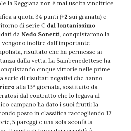
le la Reggiana non è mai uscita vincitrice.
fica a quota 34 punti (
+2
sui granata) e
ritorno di serie C
dal lontanissimo
idati da
Nedo Sonetti
, conquistarono la
ù vengono inoltre dall'importante
apolista, risultato che ha permesso ai
distanza dalla vetta. La Sambenedettese ha
conquistando cinque vittorie nelle prime
a serie di risultati negativi che hanno
riero
alla 13ª giornata, sostituito da
ratosi dal contratto che lo legava al
co campano ha dato i suoi frutti: la
econdo posto in classifica raccogliendo
17
torie, 5 pareggi e una sola sconfitta
o. Il punto di forza dei rossoblù è