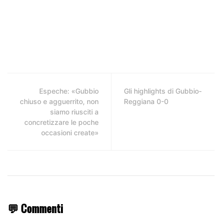
Espeche: «Gubbio
Gli highlights di Gubbio-
chiuso e agguerrito, non
Reggiana 0-0
siamo riusciti a
concretizzare le poche
occasioni create»
💬 Commenti