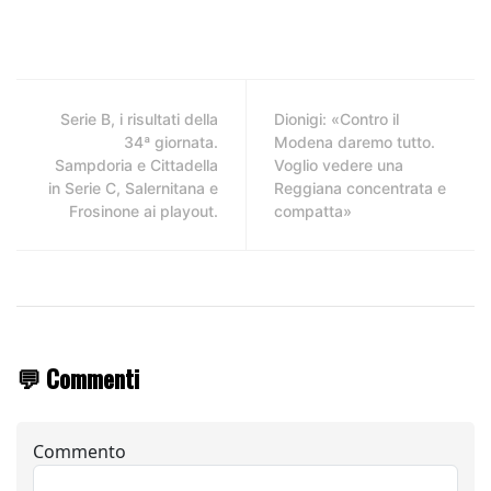
Serie B, i risultati della
Dionigi: «Contro il
34ª giornata.
Modena daremo tutto.
Sampdoria e Cittadella
Voglio vedere una
in Serie C, Salernitana e
Reggiana concentrata e
Frosinone ai playout.
compatta»
💬 Commenti