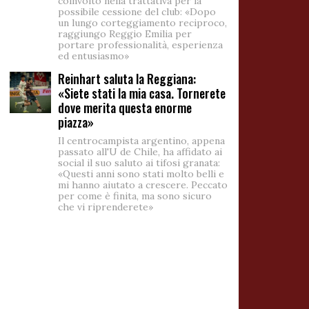
coinvolto nella trattativa per la
possibile cessione del club: «Dopo
un lungo corteggiamento reciproco,
raggiungo Reggio Emilia per
portare professionalità, esperienza
ed entusiasmo»
Reinhart saluta la Reggiana:
«Siete stati la mia casa. Tornerete
dove merita questa enorme
piazza»
Il centrocampista argentino, appena
passato all'U de Chile, ha affidato ai
social il suo saluto ai tifosi granata:
«Questi anni sono stati molto belli e
mi hanno aiutato a crescere. Peccato
per come è finita, ma sono sicuro
che vi riprenderete»