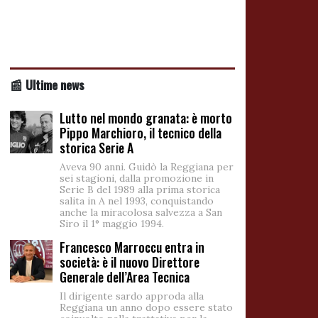
📰 Ultime news
Lutto nel mondo granata: è morto
Pippo Marchioro, il tecnico della
storica Serie A
Aveva 90 anni. Guidò la Reggiana per
sei stagioni, dalla promozione in
Serie B del 1989 alla prima storica
salita in A nel 1993, conquistando
anche la miracolosa salvezza a San
Siro il 1° maggio 1994.
Francesco Marroccu entra in
società: è il nuovo Direttore
Generale dell’Area Tecnica
Il dirigente sardo approda alla
Reggiana un anno dopo essere stato