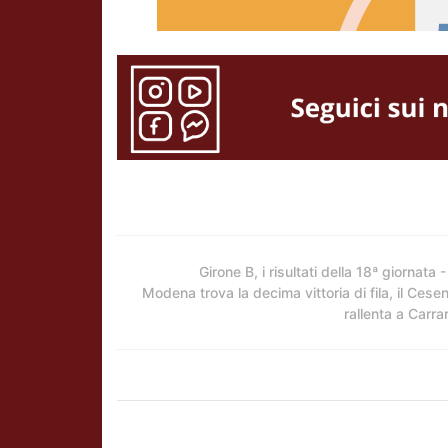
Girone B, i risultati della 18ª giornata - 
Modena trova la decima vittoria di fila, il Cese
rallenta a Carra