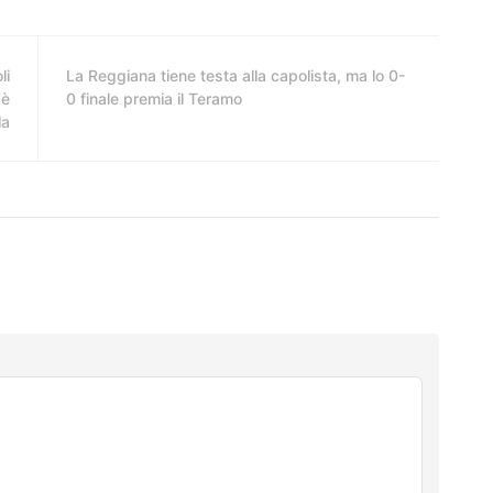
li
La Reggiana tiene testa alla capolista, ma lo 0-
'è
0 finale premia il Teramo
la