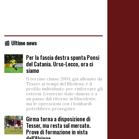
📰 Ultime news
Per la fascia destra spunta Ponsi
del Catania. Urso-Lecco, ora ci
siamo
Il terzino classe 2001, già allenato da
Tesser ai tempi del Modena, è il
profilo individuato per rinforzare gli
esterni. L'esterno italo-danese è a
un passo dal ritorno in bluceleste,
ma le operazioni con i lombardi
potrebbero proseguire.
Girma torna a disposizione di
Tesser, ma resta sul mercato.
Prove di formazione in vista
dell’Alcione