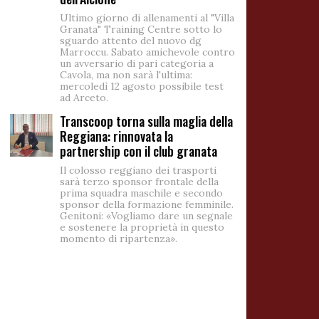
Ultimo giorno di allenamenti al "Villa
Granata" Training Centre sotto lo
sguardo attento del nuovo dg
Marroccu. Sabato amichevole contro
un avversario di pari categoria a
Cavola, ma non sarà l'ultima:
mercoledì 12 agosto possibile test
ad Arceto.
Transcoop torna sulla maglia della
Reggiana: rinnovata la
partnership con il club granata
Il colosso reggiano dei trasporti
sarà terzo sponsor frontale della
prima squadra maschile e secondo
sponsor della formazione femminile.
Genitoni: «Vogliamo dare un segnale
e sostenere la proprietà in questo
momento di ripartenza».