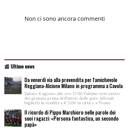
📰 Ultime news
Da venerdì via alla prevendita per l'amichevole
Reggiana-Alcione Milano in programma a Cavola
Sabato 8 agosto alle ore 17:00 l'ultimo test estivo
dei granata prima dell'inizio delle gare ufficiali:
biglietti in vendita a € 5,00 in città e a Toano
Il ricordo di Pippo Marchioro nelle parole dei
suoi ragazzi: «Persona fantastica, un secondo
papà»