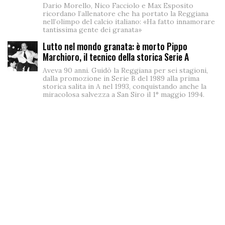
Dario Morello, Nico Facciolo e Max Esposito
ricordano l’allenatore che ha portato la Reggiana
nell’olimpo del calcio italiano: «Ha fatto innamorare
tantissima gente dei granata»
Lutto nel mondo granata: è morto Pippo
Marchioro, il tecnico della storica Serie A
Aveva 90 anni. Guidò la Reggiana per sei stagioni,
dalla promozione in Serie B del 1989 alla prima
storica salita in A nel 1993, conquistando anche la
miracolosa salvezza a San Siro il 1° maggio 1994.