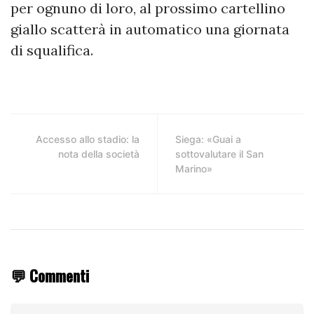
per ognuno di loro, al prossimo cartellino
giallo scatterà in automatico una giornata
di squalifica.
Accesso allo stadio: la
Siega: «Guai a
nota della società
sottovalutare il San
Marino»
💬 Commenti