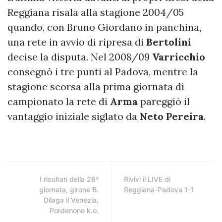
Reggiana risala alla stagione 2004/05
quando, con Bruno Giordano in panchina,
una rete in avvio di ripresa di
Bertolini
decise la disputa. Nel 2008/09
Varricchio
consegnò i tre punti al Padova, mentre la
stagione scorsa alla prima giornata di
campionato la rete di
Arma
pareggiò il
vantaggio iniziale siglato da
Neto
Pereira
.
I risultati della 28ª
Rivivi il LIVE di
giornata, girone B.
Reggiana-Padova 1-1
Dilaga il Venezia,
Pordenone k.o.