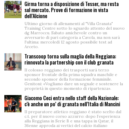
Girma torna a disposizione di Tesser, ma resta
sul mercato. Prove di formazione in vista
dell’Alcione
Ultimo giorno di allenamenti al "Villa Granata"
Training Centre sotto lo sguardo attento del nuovo
dg Marroccu. Sabato amichevole contro un
avversario di pari categoria a Cavola, ma non sarà
l'ultima: mercoledì 12 agosto possibile test ad
Arceto.
Transcoop torna sulla maglia della Reggiana:
rinnovata la partnership con il club granata
Il colosso reggiano dei trasporti sarà terzo
sponsor frontale della prima squadra maschile e
secondo sponsor della formazione femminile.
Genitoni: «Vogliamo dare un segnale e sostenere la
proprietà in questo momento di ripartenza».
Giacomo Ceci entra nello staff della Nazionale:
c’è anche un po’ di granata nell’Italia di Mancini
Il preparatore atletico reggiano è stato scelto dal
c.t. per il nuovo corso azzurro: dopo l’esperienza
alla Reggiana in Serie B e una tappa in Qatar, il
36enne approda ai vertici del calcio italiano