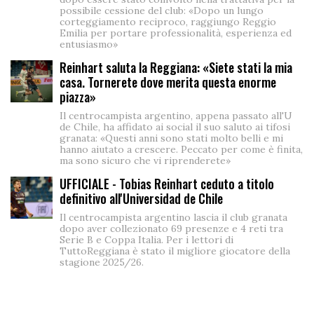
possibile cessione del club: «Dopo un lungo
corteggiamento reciproco, raggiungo Reggio
Emilia per portare professionalità, esperienza ed
entusiasmo»
Reinhart saluta la Reggiana: «Siete stati la mia
casa. Tornerete dove merita questa enorme
piazza»
Il centrocampista argentino, appena passato all'U
de Chile, ha affidato ai social il suo saluto ai tifosi
granata: «Questi anni sono stati molto belli e mi
hanno aiutato a crescere. Peccato per come è finita,
ma sono sicuro che vi riprenderete»
UFFICIALE - Tobias Reinhart ceduto a titolo
definitivo all'Universidad de Chile
Il centrocampista argentino lascia il club granata
dopo aver collezionato 69 presenze e 4 reti tra
Serie B e Coppa Italia. Per i lettori di
TuttoReggiana è stato il migliore giocatore della
stagione 2025/26.