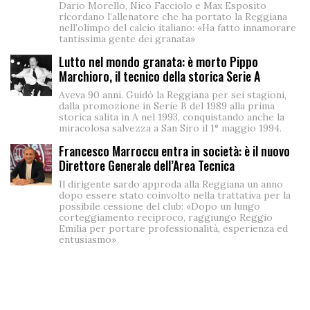
Dario Morello, Nico Facciolo e Max Esposito
ricordano l’allenatore che ha portato la Reggiana
nell’olimpo del calcio italiano: «Ha fatto innamorare
tantissima gente dei granata»
Lutto nel mondo granata: è morto Pippo
Marchioro, il tecnico della storica Serie A
Aveva 90 anni. Guidò la Reggiana per sei stagioni,
dalla promozione in Serie B del 1989 alla prima
storica salita in A nel 1993, conquistando anche la
miracolosa salvezza a San Siro il 1° maggio 1994.
Francesco Marroccu entra in società: è il nuovo
Direttore Generale dell’Area Tecnica
Il dirigente sardo approda alla Reggiana un anno
dopo essere stato coinvolto nella trattativa per la
possibile cessione del club: «Dopo un lungo
corteggiamento reciproco, raggiungo Reggio
Emilia per portare professionalità, esperienza ed
entusiasmo»