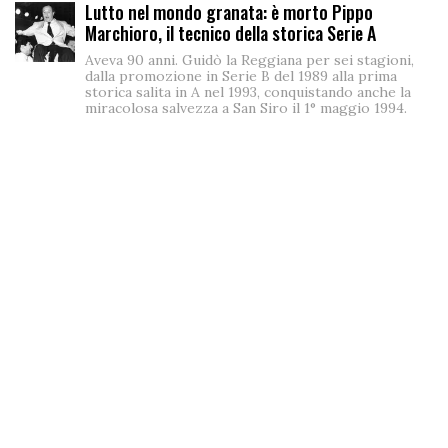
Lutto nel mondo granata: è morto Pippo
Marchioro, il tecnico della storica Serie A
Aveva 90 anni. Guidò la Reggiana per sei stagioni,
dalla promozione in Serie B del 1989 alla prima
storica salita in A nel 1993, conquistando anche la
miracolosa salvezza a San Siro il 1° maggio 1994.