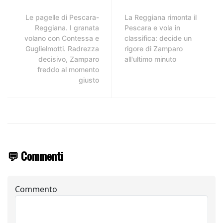
Le pagelle di Pescara-
La Reggiana rimonta il
Reggiana. I granata
Pescara e vola in
volano con Contessa e
classifica: decide un
Guglielmotti. Radrezza
rigore di Zamparo
decisivo, Zamparo
all'ultimo minuto
freddo al momento
giusto
💬 Commenti