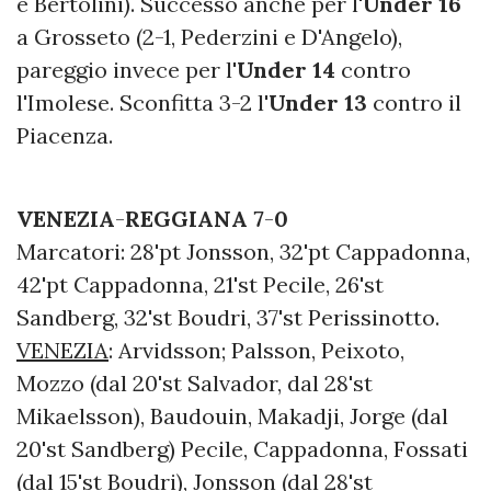
e Bertolini). Successo anche per l'
Under 16
a Grosseto (2-1, Pederzini e D'Angelo),
pareggio invece per l'
Under 14
contro
l'Imolese. Sconfitta 3-2 l'
Under 13
contro il
Piacenza.
VENEZIA
-
REGGIANA
7
-
0
Marcatori: 28'pt Jonsson, 32'pt Cappadonna,
42'pt Cappadonna, 21'st Pecile, 26'st
Sandberg, 32'st Boudri, 37'st Perissinotto.
VENEZIA
: Arvidsson; Palsson, Peixoto,
Mozzo (dal 20'st Salvador, dal 28'st
Mikaelsson), Baudouin, Makadji, Jorge (dal
20'st Sandberg) Pecile, Cappadonna, Fossati
(dal 15'st Boudri), Jonsson (dal 28'st