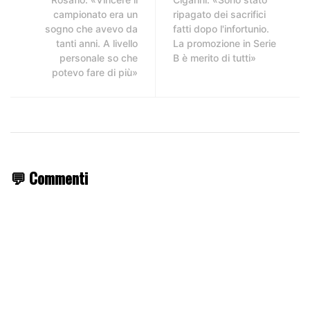
campionato era un
ripagato dei sacrifici
sogno che avevo da
fatti dopo l'infortunio.
tanti anni. A livello
La promozione in Serie
personale so che
B è merito di tutti»
potevo fare di più»
💬 Commenti