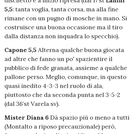
dischetto e a inizio ripresa (dal 17’st
Lanini
5,5
: tanta voglia, tanta corsa, ma alla fine
rimane con un pugno di mosche in mano. Si
costruisce una buona occasione ma il tiro
dalla distanza non inquadra lo specchio).
Capone 5,5
Alterna qualche buona giocata
ad altre che fanno un po' spazientire il
pubblico di fede granata, assieme a qualche
pallone perso. Meglio, comunque, in questo
quasi inedito 4-3-3 nel ruolo di ala,
piuttosto che da seconda punta nel 3-5-2
(dal 36’st Varela sv).
Mister Diana 6
Dà spazio più o meno a tutti
(Montalto a riposo precauzionale) però,