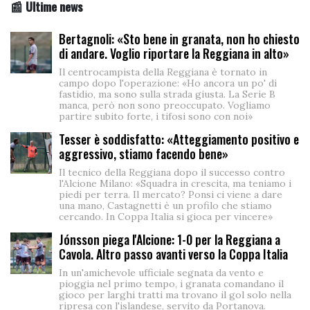
📰 Ultime news
Bertagnoli: «Sto bene in granata, non ho chiesto
di andare. Voglio riportare la Reggiana in alto»
Il centrocampista della Reggiana è tornato in
campo dopo l'operazione: «Ho ancora un po' di
fastidio, ma sono sulla strada giusta. La Serie B
manca, però non sono preoccupato. Vogliamo
partire subito forte, i tifosi sono con noi»
Tesser è soddisfatto: «Atteggiamento positivo e
aggressivo, stiamo facendo bene»
Il tecnico della Reggiana dopo il successo contro
l'Alcione Milano: «Squadra in crescita, ma teniamo i
piedi per terra. Il mercato? Ponsi ci viene a dare
una mano, Castagnetti è un profilo che stiamo
cercando. In Coppa Italia si gioca per vincere»
Jónsson piega l'Alcione: 1-0 per la Reggiana a
Cavola. Altro passo avanti verso la Coppa Italia
In un'amichevole ufficiale segnata da vento e
pioggia nel primo tempo, i granata comandano il
gioco per larghi tratti ma trovano il gol solo nella
ripresa con l'islandese, servito da Portanova.