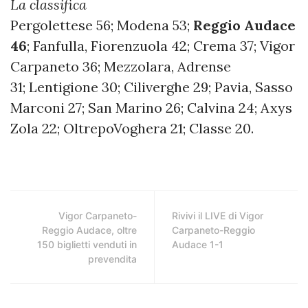
La classifica
Pergolettese 56; Modena 53;
Reggio Audace
46
; Fanfulla, Fiorenzuola 42; Crema 37; Vigor
Carpaneto 36; Mezzolara, Adrense
31; Lentigione 30; Ciliverghe 29; Pavia, Sasso
Marconi 27; San Marino 26; Calvina 24; Axys
Zola 22; OltrepoVoghera 21; Classe 20.
Vigor Carpaneto-
Rivivi il LIVE di Vigor
Reggio Audace, oltre
Carpaneto-Reggio
150 biglietti venduti in
Audace 1-1
prevendita