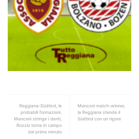
Reggiana-Südtirol, le
Manconi match-winner,
probabili formazioni.
la Reggiana stende il
Manconi stringe i denti,
Südtirol con un rigore
Rozzio torna in campo
dal primo minuto