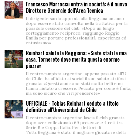
Francesco Marroccu entra in società: è il nuovo
Direttore Generale dell’Area Tecnica
Il dirigente sardo approda alla Reggiana un anno
dopo essere stato coinvolto nella trattativa per la
possibile cessione del club: «Dopo un lungo
corteggiamento reciproco, raggiungo Reggio
Emilia per portare professionalità, esperienza ed
entusiasmo»
Reinhart saluta la Reggiana: «Siete stati la mia
casa. Tornerete dove merita questa enorme
piazza»
Il centrocampista argentino, appena passato all'U
de Chile, ha affidato ai social il suo saluto ai tifosi
granata: «Questi anni sono stati molto belli e mi
hanno aiutato a crescere. Peccato per come è finita,
ma sono sicuro che vi riprenderete»
UFFICIALE - Tobias Reinhart ceduto a titolo
definitivo all'Universidad de Chile
Il centrocampista argentino lascia il club granata
dopo aver collezionato 69 presenze e 4 reti tra
Serie B e Coppa Italia. Per i lettori di
TuttoReggiana è stato il migliore giocatore della