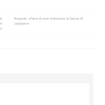
la
Ruopolo: «Fiero di aver indossato la fascia di
on
capitano»
no