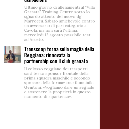
Ultimo giorno di allenamenti al "Villa
Granata" Training Centre sotto lo
sguardo attento del nuovo dg
Marroccu. Sabato amichevole contro
un avversario di pari categoria a
Cavola, ma non sarà l'ultima:
mercoledì 12 agosto possibile test
ad Arceto.
Transcoop torna sulla maglia della
Reggiana: rinnovata la
partnership con il club granata
Il colosso reggiano dei trasporti
sarà terzo sponsor frontale della
prima squadra maschile e secondo
sponsor della formazione femminile.
Genitoni: «Vogliamo dare un segnale
e sostenere la proprietà in questo
momento di ripartenza».