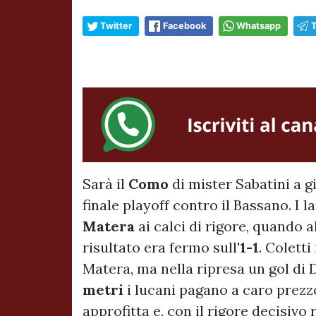
Twitter
Facebook
Whatsapp
Sarà il
Como
di mister Sabatini a g
finale playoff contro il Bassano. I l
Matera
ai calci di rigore, quando 
risultato era fermo sull'
1-1
. Colett
Matera, ma nella ripresa un gol di D
metri
i lucani pagano a caro prezzo 
approfitta e, con il rigore decisivo