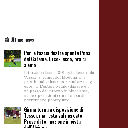
📰 Ultime news
Per la fascia destra spunta Ponsi
del Catania. Urso-Lecco, ora ci
siamo
Il terzino classe 2001, già allenato da
Tesser ai tempi del Modena, è il
profilo individuato per rinforzare gli
esterni. L'esterno italo-danese è a
un passo dal ritorno in bluceleste,
ma le operazioni con i lombardi
potrebbero proseguire.
Girma torna a disposizione di
Tesser, ma resta sul mercato.
Prove di formazione in vista
dell’Alcione