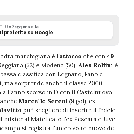
 TuttoReggiana alle
ti preferite su Google
uadra marchigiana è l'
attacco
che con
49
 Reggiana (52) e Modena (50).
Alex Rolfini
è
i bassa classifica con Legnano, Fano e
i
, ma sorprende anche il classe 2000
ino all'anno scorso in D con il Castelnuovo
è anche
Marcello Sereni
(9 gol), ex
lavitto
può scegliere di inserire il fedele
il mister al Matelica, o l'ex Pescara e Juve
ocampo si registra l'unico volto nuovo del