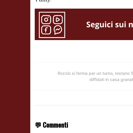
Rozzio si ferma per un turno, restano 5
diffidati in casa grana
💬 Commenti