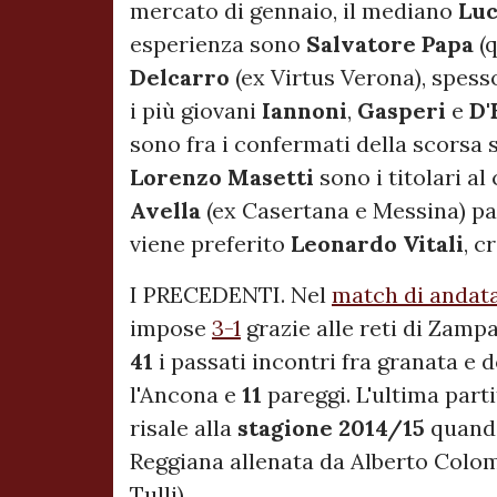
mercato di gennaio, il mediano
Luc
esperienza sono
Salvatore Papa
(q
Delcarro
(ex Virtus Verona), spes
i più giovani
Iannoni
,
Gasperi
e
D'
sono fra i confermati della scorsa 
Lorenzo Masetti
sono i titolari al 
Avella
(ex Casertana e Messina) par
viene preferito
Leonardo Vitali
, c
I PRECEDENTI. Nel
match di andat
impose
3-1
grazie alle reti di Zampa
41
i passati incontri fra granata e d
l'Ancona e
11
pareggi. L'ultima part
risale alla
stagione 2014/15
quando
Reggiana allenata da Alberto Colomb
Tulli).