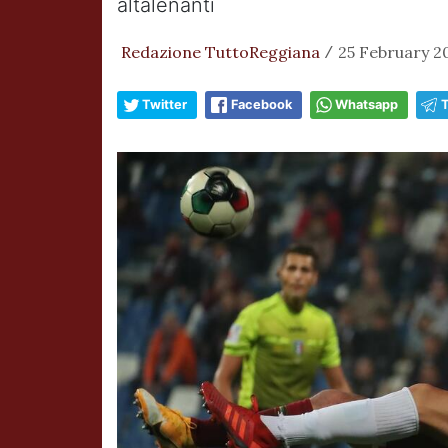
altalenanti
Redazione TuttoReggiana
25 February 2
/
Twitter
Facebook
Whatsapp