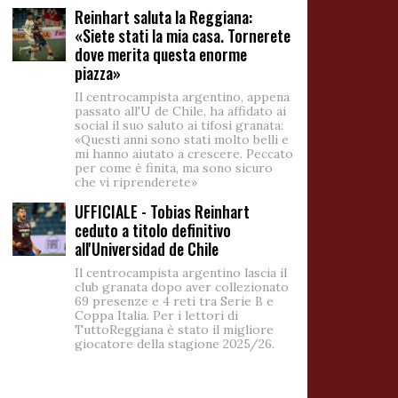
Reinhart saluta la Reggiana:
«Siete stati la mia casa. Tornerete
dove merita questa enorme
piazza»
Il centrocampista argentino, appena
passato all'U de Chile, ha affidato ai
social il suo saluto ai tifosi granata:
«Questi anni sono stati molto belli e
mi hanno aiutato a crescere. Peccato
per come è finita, ma sono sicuro
che vi riprenderete»
UFFICIALE - Tobias Reinhart
ceduto a titolo definitivo
all'Universidad de Chile
Il centrocampista argentino lascia il
club granata dopo aver collezionato
69 presenze e 4 reti tra Serie B e
Coppa Italia. Per i lettori di
TuttoReggiana è stato il migliore
giocatore della stagione 2025/26.