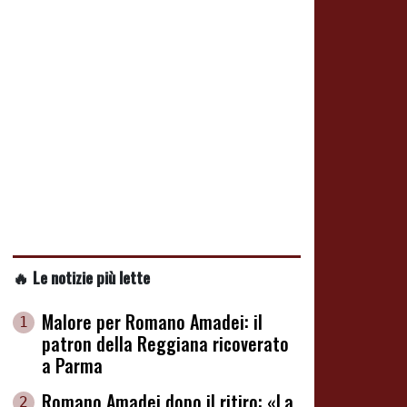
🔥 Le notizie più lette
Malore per Romano Amadei: il
1
patron della Reggiana ricoverato
a Parma
Romano Amadei dopo il ritiro: «La
2