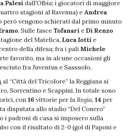
a Palesi
dall'Olbia; i giocatori di maggiore
uattro stagioni al Ravenna) e
Andrea
so però vengono schierati dal primo minuto
Eramo
. Sulle fasce
Tofanari
e
Di Renzo
stagione del Matelica,
Luca Iotti
e
centro della difesa; fra i pali
Michele
te favorito, ma in alcune occasioni gli
resciuto fra Juventus e Sassuolo.
a
al “Città del Tricolore” la Reggiana si
ro, Sorrentino e Scappini. In totale sono
orici, con
16
vittorie per la
Regia
,
14
per
ita disputata allo stadio “Del Conero”
 i padroni di casa si imposero sulla
o con il risultato di 2-0 (gol di Paponi e