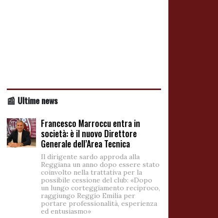
📰 Ultime news
Francesco Marroccu entra in
società: è il nuovo Direttore
Generale dell’Area Tecnica
Il dirigente sardo approda alla
Reggiana un anno dopo essere stato
coinvolto nella trattativa per la
possibile cessione del club: «Dopo
un lungo corteggiamento reciproco,
raggiungo Reggio Emilia per
portare professionalità, esperienza
ed entusiasmo»