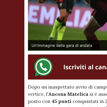
Un'immagine della gara di andata
Dopo un inaspettato avvio di campi
vertice, l'
Ancona Matelica
si è ass
posto con
45 punti
conquistati in 2