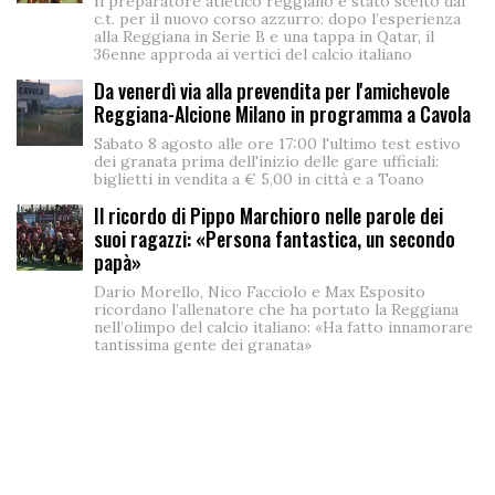
Il preparatore atletico reggiano è stato scelto dal
c.t. per il nuovo corso azzurro: dopo l’esperienza
alla Reggiana in Serie B e una tappa in Qatar, il
36enne approda ai vertici del calcio italiano
Da venerdì via alla prevendita per l'amichevole
Reggiana-Alcione Milano in programma a Cavola
Sabato 8 agosto alle ore 17:00 l'ultimo test estivo
dei granata prima dell'inizio delle gare ufficiali:
biglietti in vendita a € 5,00 in città e a Toano
Il ricordo di Pippo Marchioro nelle parole dei
suoi ragazzi: «Persona fantastica, un secondo
papà»
Dario Morello, Nico Facciolo e Max Esposito
ricordano l’allenatore che ha portato la Reggiana
nell’olimpo del calcio italiano: «Ha fatto innamorare
tantissima gente dei granata»