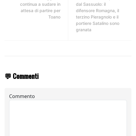
continua a sudare in
dal Sassuolo: il
attesa di partire per
difensore Romagna, il
Toano
terzino Pieragnolo e il
portiere Satalino sono
granata
💬 Commenti