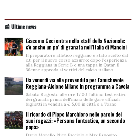
📰 Ultime news
Giacomo Ceci entra nello staff della Nazionale:
c’è anche un po’ di granata nell’Italia di Mancini
Il preparatore atletico reggiano è stato scelto dal
c.t. per il nuovo corso azzurro: dopo l’esperienza
alla Reggiana in Serie B e una tappa in Qatar, il
36enne approda ai vertici del calcio italiano
Da venerdì via alla prevendita per l'amichevole
Reggiana-Alcione Milano in programma a Cavola
Sabato 8 agosto alle ore 17:00 l'ultimo test estivo
dei granata prima dell'inizio delle gare ufficiali:
biglietti in vendita a € 5,00 in città e a Toano
Il ricordo di Pippo Marchioro nelle parole dei
suoi ragazzi: «Persona fantastica, un secondo
papà»
Dario Morello, Nico Facciolo e Max Esposito