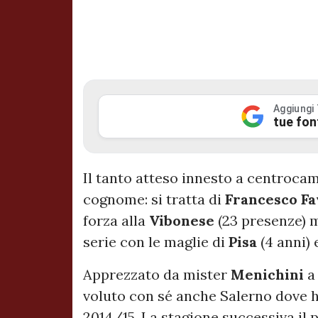
Aggiungi
tue fon
Il tanto atteso innesto a centroc
cognome: si tratta di
Francesco
Fa
forza alla
Vibonese
(23 presenze) 
serie con le maglie di
Pisa
(4 anni)
Apprezzato da mister
Menichini
a 
voluto con sé anche Salerno dove h
2014/15. La stagione successiva il 