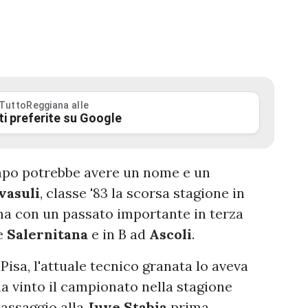
 TuttoReggiana alle
ti preferite su Google
ampo potrebbe avere un nome e un
vasuli
, classe '83 la scorsa stagione in
ma con un passato importante in terza
 e
Salernitana
e in B ad
Ascoli
.
Pisa, l'attuale tecnico granata lo aveva
a vinto il campionato nella stagione
passaggio alla
Juve
Stabia
prima