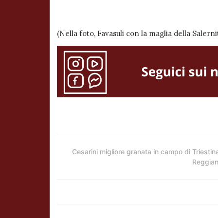
(Nella foto, Favasuli con la maglia della Salern
Cesarini migliore granata in campo di Triestin
Reggia