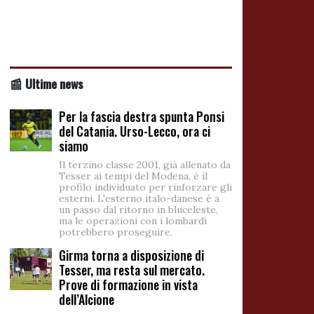
📰 Ultime news
Per la fascia destra spunta Ponsi
del Catania. Urso-Lecco, ora ci
siamo
Il terzino classe 2001, già allenato da
Tesser ai tempi del Modena, è il
profilo individuato per rinforzare gli
esterni. L'esterno italo-danese è a
un passo dal ritorno in bluceleste,
ma le operazioni con i lombardi
potrebbero proseguire.
Girma torna a disposizione di
Tesser, ma resta sul mercato.
Prove di formazione in vista
dell’Alcione