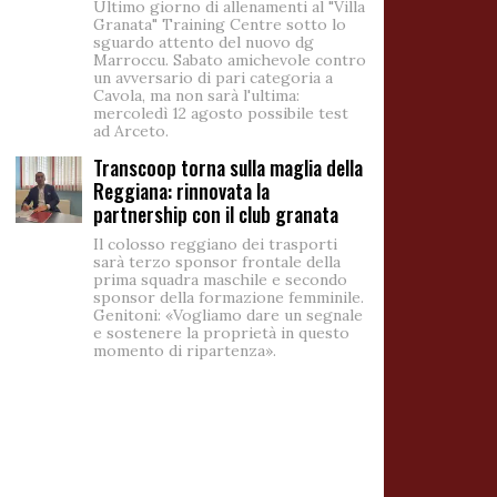
Ultimo giorno di allenamenti al "Villa
Granata" Training Centre sotto lo
sguardo attento del nuovo dg
Marroccu. Sabato amichevole contro
un avversario di pari categoria a
Cavola, ma non sarà l'ultima:
mercoledì 12 agosto possibile test
ad Arceto.
Transcoop torna sulla maglia della
Reggiana: rinnovata la
partnership con il club granata
Il colosso reggiano dei trasporti
sarà terzo sponsor frontale della
prima squadra maschile e secondo
sponsor della formazione femminile.
Genitoni: «Vogliamo dare un segnale
e sostenere la proprietà in questo
momento di ripartenza».