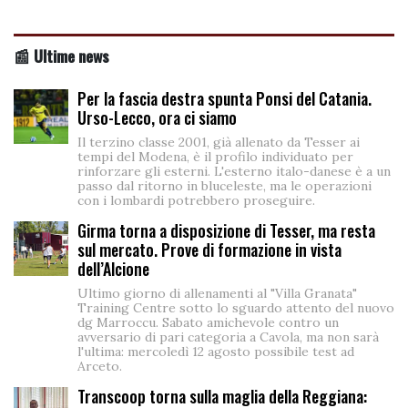
📰 Ultime news
Per la fascia destra spunta Ponsi del Catania.
Urso-Lecco, ora ci siamo
Il terzino classe 2001, già allenato da Tesser ai
tempi del Modena, è il profilo individuato per
rinforzare gli esterni. L'esterno italo-danese è a un
passo dal ritorno in bluceleste, ma le operazioni
con i lombardi potrebbero proseguire.
Girma torna a disposizione di Tesser, ma resta
sul mercato. Prove di formazione in vista
dell’Alcione
Ultimo giorno di allenamenti al "Villa Granata"
Training Centre sotto lo sguardo attento del nuovo
dg Marroccu. Sabato amichevole contro un
avversario di pari categoria a Cavola, ma non sarà
l'ultima: mercoledì 12 agosto possibile test ad
Arceto.
Transcoop torna sulla maglia della Reggiana: