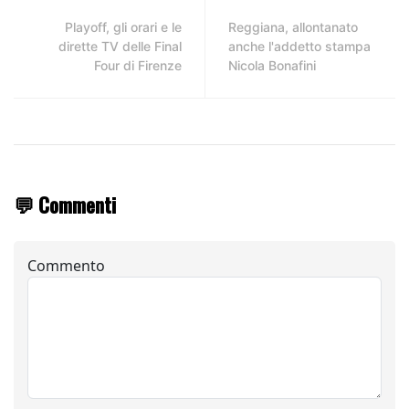
Playoff, gli orari e le
Reggiana, allontanato
dirette TV delle Final
anche l'addetto stampa
Four di Firenze
Nicola Bonafini
💬 Commenti