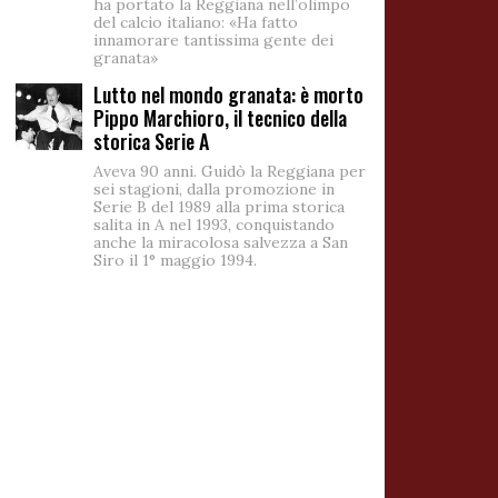
ha portato la Reggiana nell’olimpo
del calcio italiano: «Ha fatto
innamorare tantissima gente dei
granata»
Lutto nel mondo granata: è morto
Pippo Marchioro, il tecnico della
storica Serie A
Aveva 90 anni. Guidò la Reggiana per
sei stagioni, dalla promozione in
Serie B del 1989 alla prima storica
salita in A nel 1993, conquistando
anche la miracolosa salvezza a San
Siro il 1° maggio 1994.