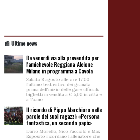
📰 Ultime news
Da venerdì via alla prevendita per
l'amichevole Reggiana-Alcione
Milano in programma a Cavola
Sabato 8 agosto alle ore 17:00
l'ultimo test estivo dei granata
prima dell'inizio delle gare ufficiali:
biglietti in vendita a € 5,00 in città e
a Toano
Il ricordo di Pippo Marchioro nelle
parole dei suoi ragazzi: «Persona
fantastica, un secondo papà»
Dario Morello, Nico Facciolo e Max
Esposito ricordano l’allenatore che