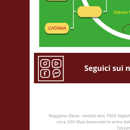
Reggiana-Siena: venduti oltre 7000 bigliett
circa 300 tifosi bianconeri in arrivo dal
Tosca