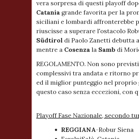
vera sorpresa di questi playoff dopo
Catania
grande favorita per la pro
siciliani e lombardi affronterebbe 
riuscisse a superare l'ostacolo Robu
Südtirol
di Paolo Zanetti debutta 
mentre a
Cosenza
la
Samb
di Morie
REGOLAMENTO. Non sono previsti su
complessivi tra andata e ritorno p
ed il miglior punteggio nel proprio
questo caso senza eccezioni, con que
Playoff Fase Nazionale, secondo tur
REGGIANA
-Robur Siena
FeralpiSalò-Catania