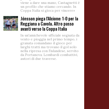
viene a dare una mano, Castagnetti è
un profilo che stiamo cercando. In
Coppa Italia si gioca per vincere»
Jónsson piega l'Alcione: 1-0 per la
Reggiana a Cavola. Altro passo
avanti verso la Coppa Italia
In un'amichevole ufficiale segnata da
vento e pioggia nel primo tempo, i
granata comandano il gioco per
larghi tratti ma trovano il gol solo
nella ripresa con l'islandese, servito
da Portanova. Lombardi combattivi,
autori di due traverse.