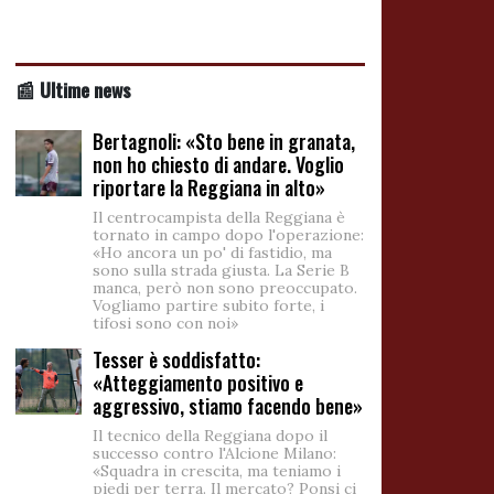
📰 Ultime news
Bertagnoli: «Sto bene in granata,
non ho chiesto di andare. Voglio
riportare la Reggiana in alto»
Il centrocampista della Reggiana è
tornato in campo dopo l'operazione:
«Ho ancora un po' di fastidio, ma
sono sulla strada giusta. La Serie B
manca, però non sono preoccupato.
Vogliamo partire subito forte, i
tifosi sono con noi»
Tesser è soddisfatto:
«Atteggiamento positivo e
aggressivo, stiamo facendo bene»
Il tecnico della Reggiana dopo il
successo contro l'Alcione Milano:
«Squadra in crescita, ma teniamo i
piedi per terra. Il mercato? Ponsi ci