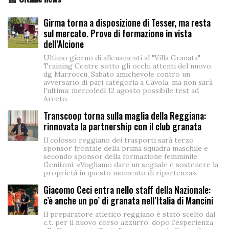
Girma torna a disposizione di Tesser, ma resta
sul mercato. Prove di formazione in vista
dell’Alcione
Ultimo giorno di allenamenti al "Villa Granata"
Training Centre sotto gli occhi attenti del nuovo
dg Marroccu. Sabato amichevole contro un
avversario di pari categoria a Cavola, ma non sarà
l'ultima: mercoledì 12 agosto possibile test ad
Arceto.
Transcoop torna sulla maglia della Reggiana:
rinnovata la partnership con il club granata
Il colosso reggiano dei trasporti sarà terzo
sponsor frontale della prima squadra maschile e
secondo sponsor della formazione femminile.
Genitoni: «Vogliamo dare un segnale e sostenere la
proprietà in questo momento di ripartenza».
Giacomo Ceci entra nello staff della Nazionale:
c’è anche un po’ di granata nell’Italia di Mancini
Il preparatore atletico reggiano è stato scelto dal
c.t. per il nuovo corso azzurro: dopo l’esperienza