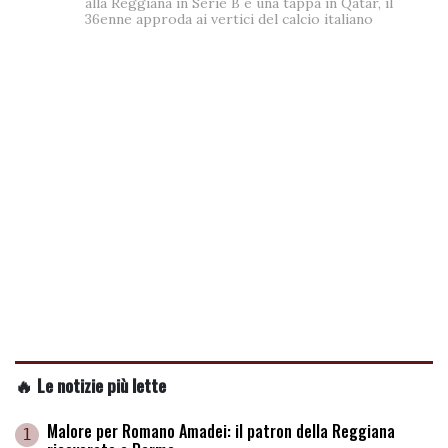
alla Reggiana in Serie B e una tappa in Qatar, il
36enne approda ai vertici del calcio italiano
🔥 Le notizie più lette
Malore per Romano Amadei: il patron della Reggiana
1