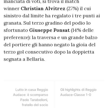
manciata di voti, si trova il match
winner
Christian Alvitrez
(27%) il cui
sinistro dal limite ha regalato i tre punti ai
granata. Sul terzo gradino del podio lo
sfortunato
Giuseppe Ponsat
(14% delle
preferenze): la traversa e un grande balzo
del portiere gli hanno negato la gioia del
terzo gol consecutivo dopo la doppietta
segnata a Bellaria.
Lutto in casa Reggio
Gli highlights di Reggio
Audace: è scomparso
Audace-Classe 1-0
Paolo Tarabelloni,
fratello del socio