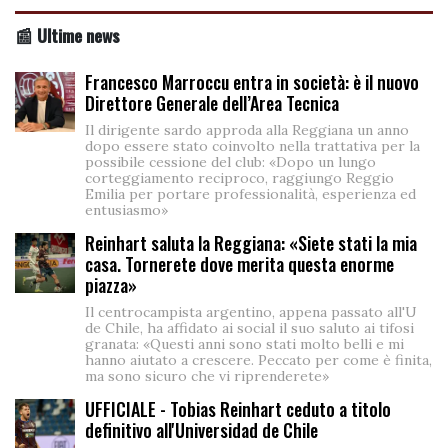
📰 Ultime news
Francesco Marroccu entra in società: è il nuovo
Direttore Generale dell’Area Tecnica
Il dirigente sardo approda alla Reggiana un anno
dopo essere stato coinvolto nella trattativa per la
possibile cessione del club: «Dopo un lungo
corteggiamento reciproco, raggiungo Reggio
Emilia per portare professionalità, esperienza ed
entusiasmo»
Reinhart saluta la Reggiana: «Siete stati la mia
casa. Tornerete dove merita questa enorme
piazza»
Il centrocampista argentino, appena passato all'U
de Chile, ha affidato ai social il suo saluto ai tifosi
granata: «Questi anni sono stati molto belli e mi
hanno aiutato a crescere. Peccato per come è finita,
ma sono sicuro che vi riprenderete»
UFFICIALE - Tobias Reinhart ceduto a titolo
definitivo all'Universidad de Chile