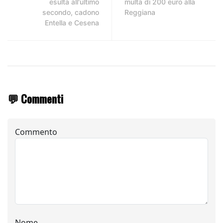
esulta all'ultimo
multa di 200 euro alla
secondo, cadono
Reggiana
Entella e Cesena
💬 Commenti