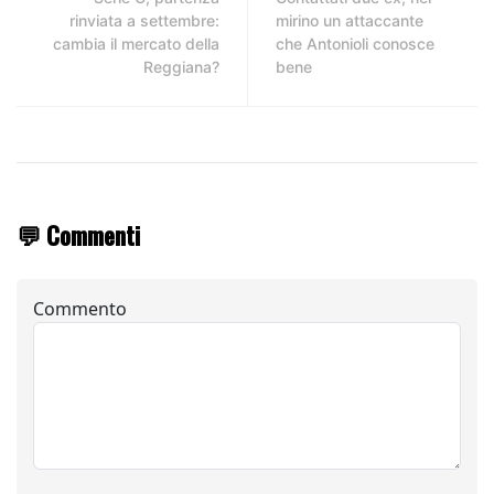
rinviata a settembre:
mirino un attaccante
cambia il mercato della
che Antonioli conosce
Reggiana?
bene
💬 Commenti