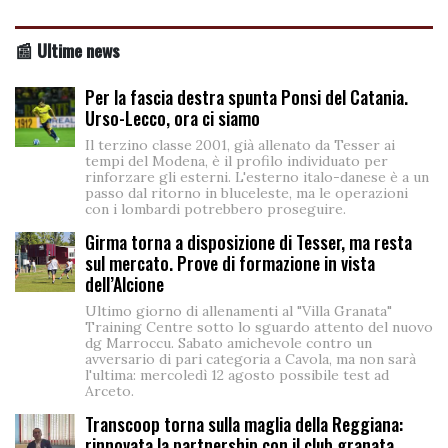
📰 Ultime news
Per la fascia destra spunta Ponsi del Catania.
Urso-Lecco, ora ci siamo
Il terzino classe 2001, già allenato da Tesser ai
tempi del Modena, è il profilo individuato per
rinforzare gli esterni. L'esterno italo-danese è a un
passo dal ritorno in bluceleste, ma le operazioni
con i lombardi potrebbero proseguire.
Girma torna a disposizione di Tesser, ma resta
sul mercato. Prove di formazione in vista
dell’Alcione
Ultimo giorno di allenamenti al "Villa Granata"
Training Centre sotto lo sguardo attento del nuovo
dg Marroccu. Sabato amichevole contro un
avversario di pari categoria a Cavola, ma non sarà
l'ultima: mercoledì 12 agosto possibile test ad
Arceto.
Transcoop torna sulla maglia della Reggiana:
rinnovata la partnership con il club granata