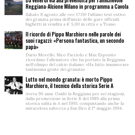
Da venerdì via alla prevendita per l'amichevole
Reggiana-Alcione Milano in programma a Cavola
Sabato 8 agosto alle ore 17:00 l'ultimo test estivo
dei granata prima dell'inizio delle gare ufficiali:
biglietti in vendita a € 5,00 in città e a Toano
Il ricordo di Pippo Marchioro nelle parole dei
suoi ragazzi: «Persona fantastica, un secondo
papà»
Dario Morello, Nico Facciolo e Max Esposito
ricordano l’allenatore che ha portato la Reggiana
nell’olimpo del calcio italiano: «Ha fatto innamorare
tantissima gente dei granata»
Lutto nel mondo granata: è morto Pippo
Marchioro, il tecnico della storica Serie A
Aveva 90 anni. Guidò la Reggiana per sei stagioni,
dalla promozione in Serie B del 1989 alla prima
storica salita in A nel 1993, conquistando anche la
miracolosa salvezza a San Siro il 1° maggio 1994.