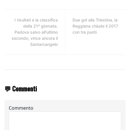
I risultati e la classifica
Due gol alla Triestina, la
della 21ª giornata.
Reggiana chiude il 2017
Padova salvo all'ultimo
con tre punti
secondo, vince ancora il
Santarcangelo
💬 Commenti