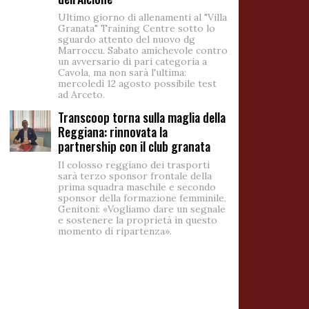
Ultimo giorno di allenamenti al "Villa
Granata" Training Centre sotto lo
sguardo attento del nuovo dg
Marroccu. Sabato amichevole contro
un avversario di pari categoria a
Cavola, ma non sarà l'ultima:
mercoledì 12 agosto possibile test
ad Arceto.
Transcoop torna sulla maglia della
Reggiana: rinnovata la
partnership con il club granata
Il colosso reggiano dei trasporti
sarà terzo sponsor frontale della
prima squadra maschile e secondo
sponsor della formazione femminile.
Genitoni: «Vogliamo dare un segnale
e sostenere la proprietà in questo
momento di ripartenza».