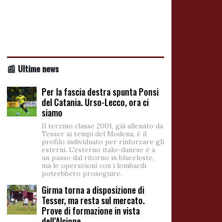
📰 Ultime news
Per la fascia destra spunta Ponsi
del Catania. Urso-Lecco, ora ci
siamo
Il terzino classe 2001, già allenato da
Tesser ai tempi del Modena, è il
profilo individuato per rinforzare gli
esterni. L'esterno italo-danese è a
un passo dal ritorno in bluceleste,
ma le operazioni con i lombardi
potrebbero proseguire.
Girma torna a disposizione di
Tesser, ma resta sul mercato.
Prove di formazione in vista
dell’Alcione