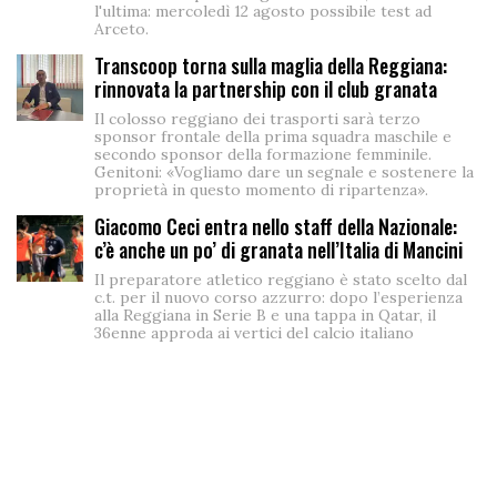
l'ultima: mercoledì 12 agosto possibile test ad
Arceto.
Transcoop torna sulla maglia della Reggiana:
rinnovata la partnership con il club granata
Il colosso reggiano dei trasporti sarà terzo
sponsor frontale della prima squadra maschile e
secondo sponsor della formazione femminile.
Genitoni: «Vogliamo dare un segnale e sostenere la
proprietà in questo momento di ripartenza».
Giacomo Ceci entra nello staff della Nazionale:
c’è anche un po’ di granata nell’Italia di Mancini
Il preparatore atletico reggiano è stato scelto dal
c.t. per il nuovo corso azzurro: dopo l’esperienza
alla Reggiana in Serie B e una tappa in Qatar, il
36enne approda ai vertici del calcio italiano