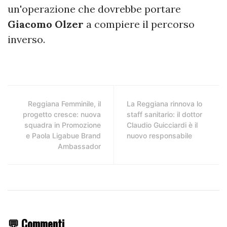
un'operazione che dovrebbe portare
Giacomo Olzer
a compiere il percorso
inverso.
Reggiana Femminile, il
La Reggiana rinnova lo
progetto cresce: nuova
staff sanitario: il dottor
squadra in Promozione
Claudio Guicciardi è il
e Paola Ligabue Brand
nuovo responsabile
Ambassador
💬 Commenti