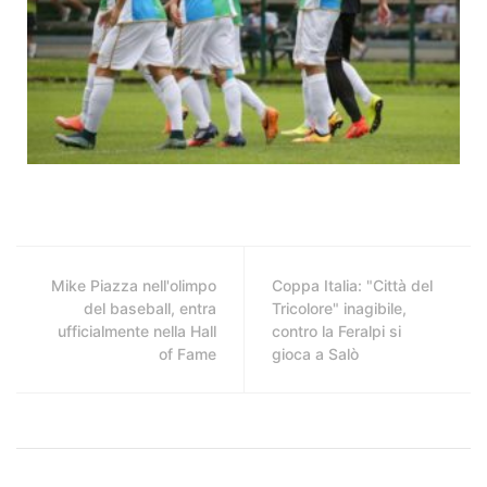
Mike Piazza nell'olimpo
Coppa Italia: "Città del
del baseball, entra
Tricolore" inagibile,
ufficialmente nella Hall
contro la Feralpi si
of Fame
gioca a Salò