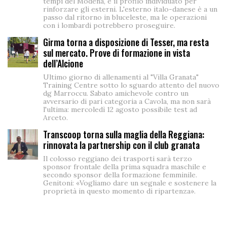
tempi del Modena, è il profilo individuato per
rinforzare gli esterni. L'esterno italo-danese è a un
passo dal ritorno in bluceleste, ma le operazioni
con i lombardi potrebbero proseguire.
Girma torna a disposizione di Tesser, ma resta
sul mercato. Prove di formazione in vista
dell’Alcione
Ultimo giorno di allenamenti al "Villa Granata"
Training Centre sotto lo sguardo attento del nuovo
dg Marroccu. Sabato amichevole contro un
avversario di pari categoria a Cavola, ma non sarà
l'ultima: mercoledì 12 agosto possibile test ad
Arceto.
Transcoop torna sulla maglia della Reggiana:
rinnovata la partnership con il club granata
Il colosso reggiano dei trasporti sarà terzo
sponsor frontale della prima squadra maschile e
secondo sponsor della formazione femminile.
Genitoni: «Vogliamo dare un segnale e sostenere la
proprietà in questo momento di ripartenza».