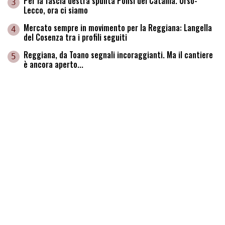
Per la fascia destra spunta Ponsi del Catania. Urso-
3
Lecco, ora ci siamo
Mercato sempre in movimento per la Reggiana: Langella
4
del Cosenza tra i profili seguiti
Reggiana, da Toano segnali incoraggianti. Ma il cantiere
5
è ancora aperto...