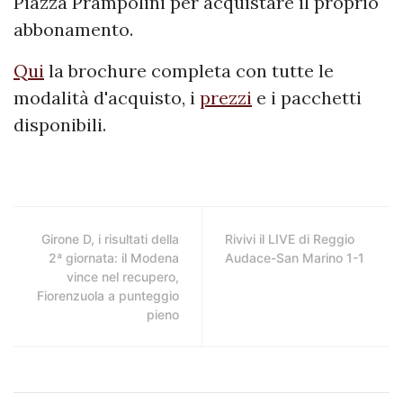
Piazza Prampolini per acquistare il proprio
abbonamento.
Qui
la brochure completa con tutte le
modalità d'acquisto, i
prezzi
e i pacchetti
disponibili.
Girone D, i risultati della
Rivivi il LIVE di Reggio
2ª giornata: il Modena
Audace-San Marino 1-1
vince nel recupero,
Fiorenzuola a punteggio
pieno