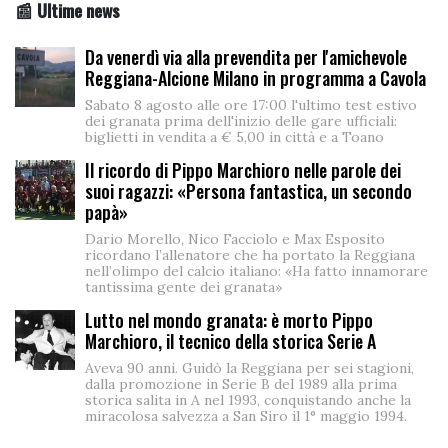
📰 Ultime news
Da venerdì via alla prevendita per l'amichevole
Reggiana-Alcione Milano in programma a Cavola
Sabato 8 agosto alle ore 17:00 l'ultimo test estivo
dei granata prima dell'inizio delle gare ufficiali:
biglietti in vendita a € 5,00 in città e a Toano
Il ricordo di Pippo Marchioro nelle parole dei
suoi ragazzi: «Persona fantastica, un secondo
papà»
Dario Morello, Nico Facciolo e Max Esposito
ricordano l’allenatore che ha portato la Reggiana
nell’olimpo del calcio italiano: «Ha fatto innamorare
tantissima gente dei granata»
Lutto nel mondo granata: è morto Pippo
Marchioro, il tecnico della storica Serie A
Aveva 90 anni. Guidò la Reggiana per sei stagioni,
dalla promozione in Serie B del 1989 alla prima
storica salita in A nel 1993, conquistando anche la
miracolosa salvezza a San Siro il 1° maggio 1994.