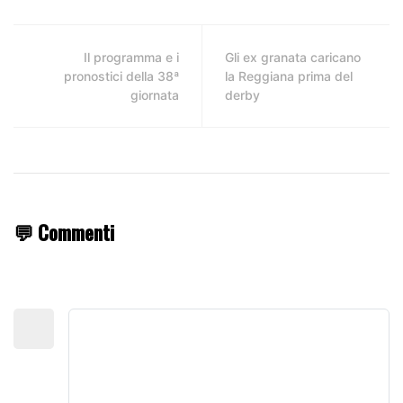
Il programma e i
Gli ex granata caricano
pronostici della 38ª
la Reggiana prima del
giornata
derby
💬 Commenti