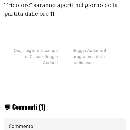
Tricolore" saranno aperti nel giorno della
partita dalle ore 11.
Osuji migliore in campo
Reggio Audace, il
di Classe-Reggio
programma della
Audace
settimana
💬 Commenti (1)