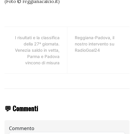
(Foto © reggianacalcio.it)
I risultati e la classifica
Reggiana-Padova, il
della 27ª giornata.
nostro intervento su
Venezia saldo in vetta,
RadioGoal24
Parma e Padova
vincono di misura
💬 Commenti