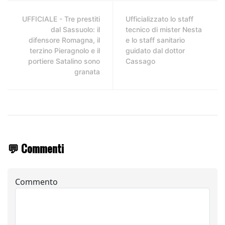
UFFICIALE - Tre prestiti
Ufficializzato lo staff
dal Sassuolo: il
tecnico di mister Nesta
difensore Romagna, il
e lo staff sanitario
terzino Pieragnolo e il
guidato dal dottor
portiere Satalino sono
Cassago
granata
💬 Commenti