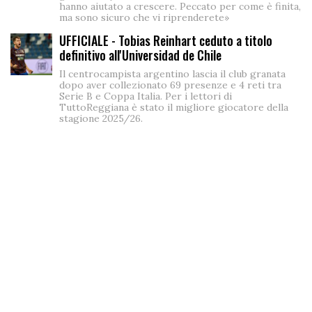
hanno aiutato a crescere. Peccato per come è finita,
ma sono sicuro che vi riprenderete»
UFFICIALE - Tobias Reinhart ceduto a titolo
definitivo all'Universidad de Chile
Il centrocampista argentino lascia il club granata
dopo aver collezionato 69 presenze e 4 reti tra
Serie B e Coppa Italia. Per i lettori di
TuttoReggiana è stato il migliore giocatore della
stagione 2025/26.