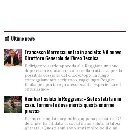
📰 Ultime news
Francesco Marroccu entra in società: è il nuovo
Direttore Generale dell’Area Tecnica
Il dirigente sardo approda alla Reggiana un anno
dopo essere stato coinvolto nella trattativa per la
possibile cessione del club: «Dopo un lungo
corteggiamento reciproco, raggiungo Reggio
Emilia per portare professionalità, esperienza ed
entusiasmo»
Reinhart saluta la Reggiana: «Siete stati la mia
casa. Tornerete dove merita questa enorme
piazza»
Il centrocampista argentino, appena passato all'U
de Chile, ha affidato ai social il suo saluto ai tifosi
granata: «Questi anni sono stati molto belli e mi