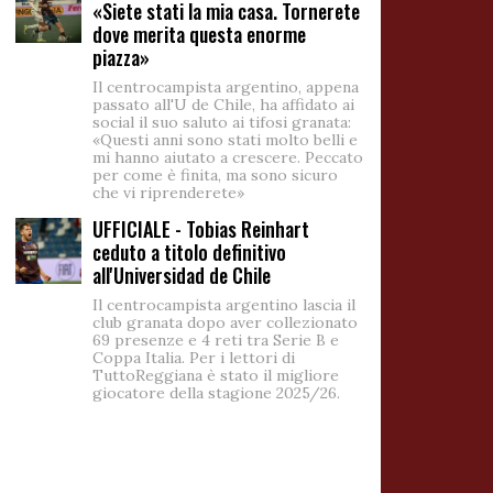
«Siete stati la mia casa. Tornerete
dove merita questa enorme
piazza»
Il centrocampista argentino, appena
passato all'U de Chile, ha affidato ai
social il suo saluto ai tifosi granata:
«Questi anni sono stati molto belli e
mi hanno aiutato a crescere. Peccato
per come è finita, ma sono sicuro
che vi riprenderete»
UFFICIALE - Tobias Reinhart
ceduto a titolo definitivo
all'Universidad de Chile
Il centrocampista argentino lascia il
club granata dopo aver collezionato
69 presenze e 4 reti tra Serie B e
Coppa Italia. Per i lettori di
TuttoReggiana è stato il migliore
giocatore della stagione 2025/26.