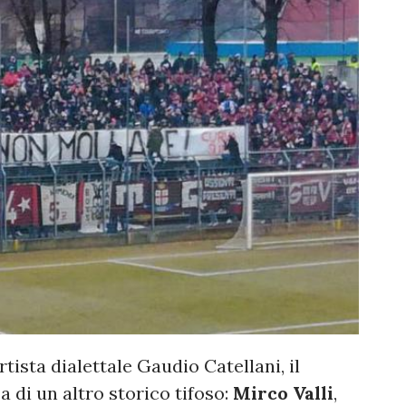
tista dialettale Gaudio Catellani, il
di un altro storico tifoso:
Mirco
Valli
,