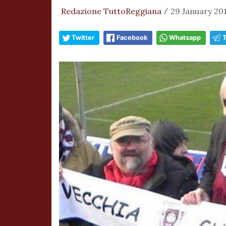
Redazione TuttoReggiana
29 January 201
/
Twitter
Facebook
Whatsapp