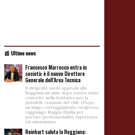
📰 Ultime news
Francesco Marroccu entra in
società: è il nuovo Direttore
Generale dell’Area Tecnica
Il dirigente sardo approda alla
Reggiana un anno dopo essere stato
coinvolto nella trattativa per la
possibile cessione del club: «Dopo
un lungo corteggiamento reciproco,
raggiungo Reggio Emilia per
portare professionalità, esperienza
ed entusiasmo»
Reinhart saluta la Reggiana: