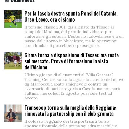
Per la fascia destra spunta Ponsi del Catania.
Urso-Lecco, ora ci siamo
Il terzino classe 2001, già allenato da Tesser ai
tempi del Modena, è il profilo individuato per
rinforzare gli esterni. L'esterno italo-danese è a un
passo dal ritorno in bluceleste, ma le operazioni
con i lombardi potrebbero proseguire.
Girma torna a disposizione di Tesser, ma resta
sul mercato. Prove di formazione in vista
dell’Alcione
Ultimo giorno di allenamenti al "Villa Granata"
Training Centre sotto lo sguardo attento del nuovo
dg Marroccu. Sabato amichevole contro un
avversario di pari categoria a Cavola, ma non sarà
l'ultima: mercoledì 12 agosto possibile test ad
Arceto.
Transcoop torna sulla maglia della Reggiana:
rinnovata la partnership con il club granata
Il colosso reggiano dei trasporti sarà terzo
sponsor frontale della prima squadra maschile e