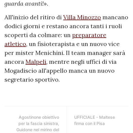
guarda avanti!
».
All'inizio del ritiro di
Villa Minozzo
mancano
dodici giorni e restano ancora tanti i ruoli
scoperti da colmare: un
preparatore
atletico
, un fisioterapista e un nuovo vice
per mister Menichini. Il team manager sarà
ancora
Malpeli
, mentre negli uffici di via
Mogadiscio all'appello manca un nuovo
segretario sportivo.
Agostinone obiettivo
UFFICIALE - Maltese
per la fascia sinistra,
firma con il Pisa
Guidone nel mirino del