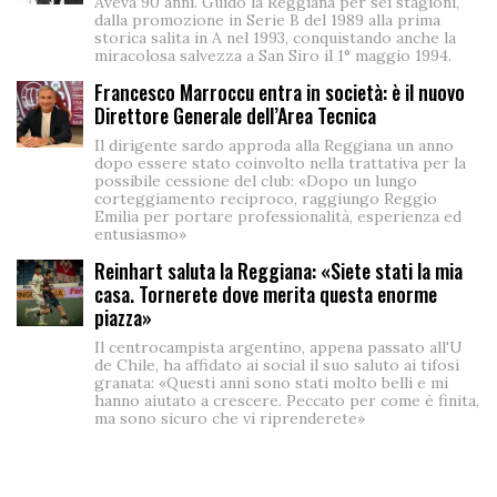
Aveva 90 anni. Guidò la Reggiana per sei stagioni,
dalla promozione in Serie B del 1989 alla prima
storica salita in A nel 1993, conquistando anche la
miracolosa salvezza a San Siro il 1° maggio 1994.
Francesco Marroccu entra in società: è il nuovo
Direttore Generale dell’Area Tecnica
Il dirigente sardo approda alla Reggiana un anno
dopo essere stato coinvolto nella trattativa per la
possibile cessione del club: «Dopo un lungo
corteggiamento reciproco, raggiungo Reggio
Emilia per portare professionalità, esperienza ed
entusiasmo»
Reinhart saluta la Reggiana: «Siete stati la mia
casa. Tornerete dove merita questa enorme
piazza»
Il centrocampista argentino, appena passato all'U
de Chile, ha affidato ai social il suo saluto ai tifosi
granata: «Questi anni sono stati molto belli e mi
hanno aiutato a crescere. Peccato per come è finita,
ma sono sicuro che vi riprenderete»