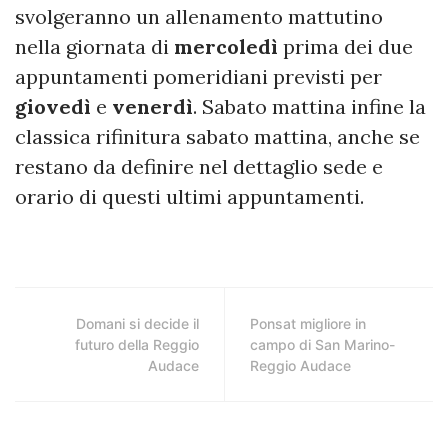
svolgeranno un allenamento mattutino
nella giornata di
mercoledì
prima dei due
appuntamenti pomeridiani previsti per
giovedì
e
venerdì
. Sabato mattina infine la
classica rifinitura sabato mattina, anche se
restano da definire nel dettaglio sede e
orario di questi ultimi appuntamenti.
Domani si decide il
Ponsat migliore in
futuro della Reggio
campo di San Marino-
Audace
Reggio Audace