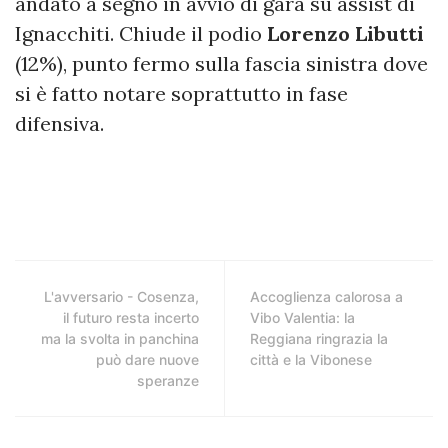
andato a segno in avvio di gara su assist di
Ignacchiti. Chiude il podio
Lorenzo Libutti
(12%), punto fermo sulla fascia sinistra dove
si è fatto notare soprattutto in fase
difensiva.
L'avversario - Cosenza,
Accoglienza calorosa a
il futuro resta incerto
Vibo Valentia: la
ma la svolta in panchina
Reggiana ringrazia la
può dare nuove
città e la Vibonese
speranze