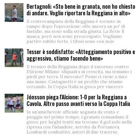
Bertagnoli: «Sto bene in granata, non ho chiesto
di andare. Voglio riportare la Reggiana in alto»
Il centrocampista della Reggiana è tornato in
campo dopo l'operazione: «Ho ancora un po' di
fastidio, ma sono sulla strada giusta. La Serie B
manca, però non sono preoccupato. Vogliamo
partire subito forte, i tifosi sono con noi»
Tesser è soddisfatto: «Atteggiamento positivo e
aggressivo, stiamo facendo bene»
Il tecnico della Reggiana dopo il successo contro
l'Alcione Milano: «Squadra in crescita, ma teniamo i
piedi per terra. Il mercato? Ponsi ci viene a dare
una mano, Castagnetti è un profilo che stiamo
cercando. In Coppa Italia si gioca per vincere»
Jónsson piega l'Alcione: 1-0 per la Reggiana a
Cavola. Altro passo avanti verso la Coppa Italia
In un'amichevole ufficiale segnata da vento e
pioggia nel primo tempo, i granata comandano il
gioco per larghi tratti ma trovano il gol solo nella
ripresa con l'islandese, servito da Portanova.
Lombardi combattivi, autori di due traverse.